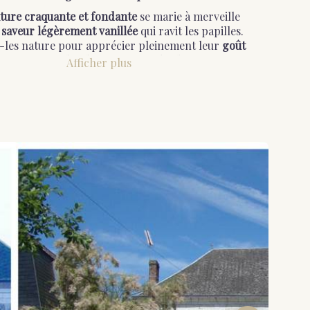
xture craquante et fondante
se marie à merveille
e
saveur légèrement vanillée
qui ravit les papilles.
-les nature pour apprécier pleinement leur
goût
que
, trempez-les dans un verre de champagne ou
Afficher plus
ouge pour une
expérience gourmande
, ou utilisez-
réaliser de délicieux
desserts
. Vous trouverez sur
aux sociaux la recette du délicieux Moelleux aux
biscuits roses de Reims ...
Un symbole de Reims
un simple biscuit, le Biscuit Rose de Reims est un
e symbole de la ville
. Il fait partie intégrante du
ine culinaire champenois
et est apprécié par les
locaux comme par les touristes.
Où les trouver ?
ez retrouver les Biscuits Roses de Reims dans les
s de la Maison Fossier à Reims, ainsi que dans de
ses épiceries fines et magasins gourmands en
France et à l'étranger.