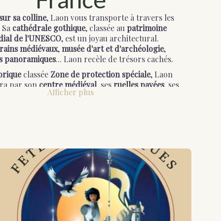
ur sa colline
, Laon vous transporte à travers les
. Sa
cathédrale gothique
, classée au
patrimoine
ial de l'UNESCO
, est un joyau architectural.
Cloître de Laon
rains médiévaux
,
musée d'art et d'archéologie
,
s panoramiques
... Laon recèle de trésors cachés.
torique
classée
Zone de protection spéciale
, Laon
ira par son
centre médiéval
, ses
ruelles pavées
, ses
Afficher plus
à colombages
. Admirez la
cathédrale Notre-Dame
,
ptures finement ouvragées
et aux
vitraux colorés
.
ans les halles
, dégustez les
produits du terroir
,
ez des
cafés et restaurants
.
Spectacles
,
festivals
t l'année.
Laon, ville dynamique et accueillante
,
omet un
week-end ou des vacances inoubliables
.
autsdeFrance_#Cathédrale_#Patrimoine_#Souterrains_#R