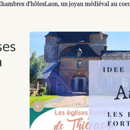
 Chambres d'hôtes
Laon, un joyau médiéval au coeu
ses
a