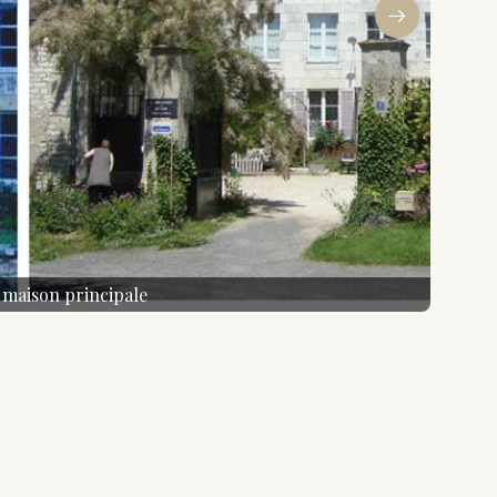
 n'attendez plus pour découvrir ce petit trésor
is et laissez-vous emporter par la douceur et la
ourmandise des Biscuits Roses de Reims !
itsRosesDeReims #MaisonFossier #Champagne
dise #PatrimoineCulinaire #ProduitsDuTerroir
Authentiques #GoûtUnique #SavoirFaireArtisanal
 maison principale