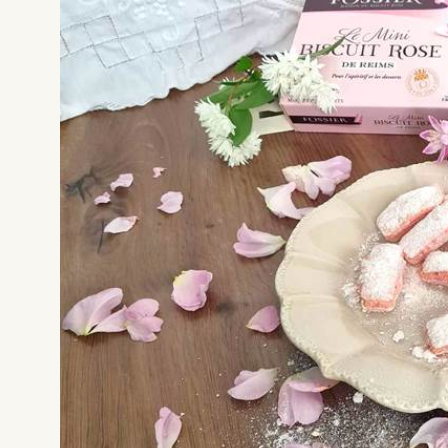
Si vous séjournez au
Presbytère de Sévigny
, vou
déjà : nous sommes idéalement situés au carre
Ardennes, de la Marne et de l'Aisne. Aujourd'hui,
emmenons faire un saut de puce chez nos voisins 
pour découvrir un territoire unique en Franc
Thiérache
.
À seulement
10 km de Montcornet
et une quin
minutes de notre maison d'hôtes, c'est un dépays
qui vous attend, entre briques rouges, toits d'a
bocages verdoyants.
🏰 La Thiérache et ses incroya
églises fortifiées
Connaissez-vous l'histoire tourmentée de cett
frontalière ?