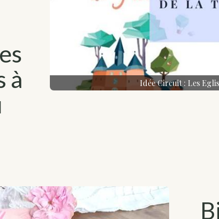
les
s à
Idée Circuit : Les Egli
u
trésors de
Visitez
nce", et
Office de
B