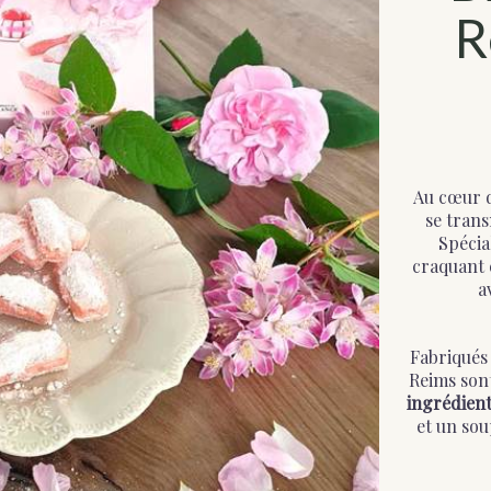
R
s le savez
four des
 nous vous
de l'Aisne
e : la
zaine de
Au cœur 
ement total
se trans
rdoise et
Spécia
craquant 
a
bles
Fabriqués
Reims sont
ingrédient
et un so
e région