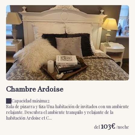
Chambre Ardoise
C
Capacidad máxima:2
Sala de pizarra y tiza Una habitación de invitados con un ambiente
El 
relajante. Descubra el ambiente tranquilo y relajante de la
Ele
habitación Ardoise et C...
exp
103€
del
/noche