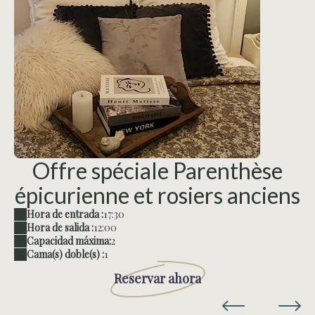
Offre spéciale Parenthèse
épicurienne et rosiers anciens
Hora de entrada :
17:30
Hora de salida :
12:00
Capacidad máxima:
2
Cama(s) doble(s) :
1
Reservar ahora