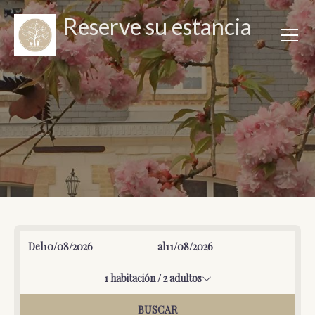
Reserve su estancia
Del
al
1
habitación /
2
adultos
BUSCAR